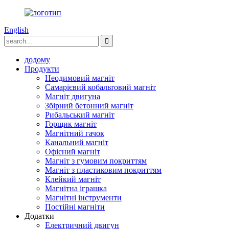
English
додому
Продукти
Неодимовий магніт
Самарієвий кобальтовий магніт
Магніт двигуна
Збірний бетонний магніт
Рибальський магніт
Горщик магніт
Магнітний гачок
Канальний магніт
Офісний магніт
Магніт з гумовим покриттям
Магніт з пластиковим покриттям
Клейкий магніт
Магнітна іграшка
Магнітні інструменти
Постійні магніти
Додатки
Електричний двигун