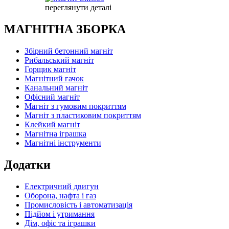
переглянути деталі
МАГНІТНА ЗБОРКА
Збірний бетонний магніт
Рибальський магніт
Горщик магніт
Магнітний гачок
Канальний магніт
Офісний магніт
Магніт з гумовим покриттям
Магніт з пластиковим покриттям
Клейкий магніт
Магнітна іграшка
Магнітні інструменти
Додатки
Електричний двигун
Оборона, нафта і газ
Промисловість і автоматизація
Підйом і утримання
Дім, офіс та іграшки