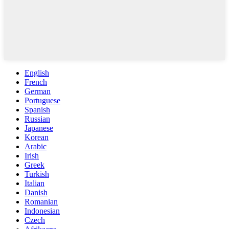
English
French
German
Portuguese
Spanish
Russian
Japanese
Korean
Arabic
Irish
Greek
Turkish
Italian
Danish
Romanian
Indonesian
Czech