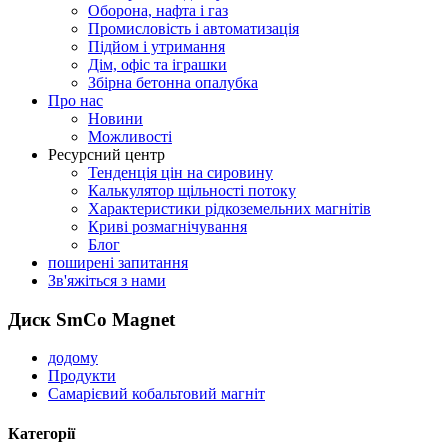
Оборона, нафта і газ
Промисловість і автоматизація
Підйом і утримання
Дім, офіс та іграшки
Збірна бетонна опалубка
Про нас
Новини
Можливості
Ресурсний центр
Тенденція цін на сировину
Калькулятор щільності потоку
Характеристики рідкоземельних магнітів
Криві розмагнічування
Блог
поширені запитання
Зв'яжіться з нами
Диск SmCo Magnet
додому
Продукти
Самарієвий кобальтовий магніт
Категорії