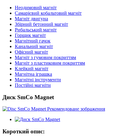
Неодимовий магніт
Самарієвий кобальтовий магніт
Магніт двигуна
Збірний бетонний магніт
Рибальський магніт
Горщик магніт
Магнітний гачок
Канальний магніт
Офісний магніт
Магніт з гумовим покриттям
Магніт з пластиковим покриттям
Клейкий магніт
Магнітна іграшка
Магнітні інструменти
Постійні магніти
Диск SmCo Magnet
Короткий опис: