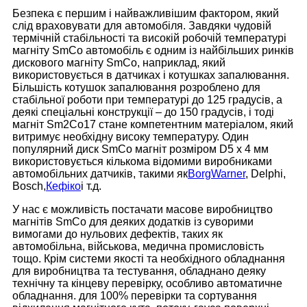
Безпека є першим і найважливішим фактором, який
слід враховувати для автомобіля. Завдяки чудовій
термічній стабільності та високій робочій температурі
магніту SmCo автомобіль є одним із найбільших ринків
дискового магніту SmCo, наприклад, який
використовується в датчиках і котушках запалювання.
Більшість котушок запалювання розроблено для
стабільної роботи при температурі до 125 градусів, а
деякі спеціальні конструкції – до 150 градусів, і тоді
магніт Sm2Co17 стане компетентним матеріалом, який
витримує необхідну високу температуру. Один
популярний диск SmCo магніт розміром D5 x 4 мм
використовується кількома відомими виробниками
автомобільних датчиків, такими як
BorgWarner
, Delphi,
Bosch,
Кефіко
і т.д.
У нас є можливість постачати масове виробництво
магнітів SmCo для деяких додатків із суворими
вимогами до нульових дефектів, таких як
автомобільна, військова, медична промисловість
тощо. Крім системи якості та необхідного обладнання
для виробництва та тестування, обладнано деяку
технічну та кінцеву перевірку, особливо автоматичне
обладнання. для 100% перевірки та сортування