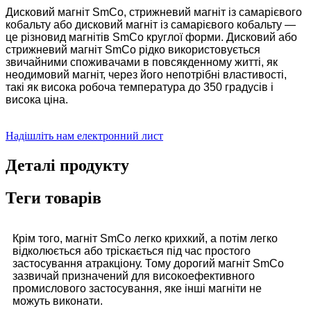
Дисковий магніт SmCo, стрижневий магніт із самарієвого
кобальту або дисковий магніт із самарієвого кобальту —
це різновид магнітів SmCo круглої форми. Дисковий або
стрижневий магніт SmCo рідко використовується
звичайними споживачами в повсякденному житті, як
неодимовий магніт, через його непотрібні властивості,
такі як висока робоча температура до 350 градусів і
висока ціна.
Надішліть нам електронний лист
Деталі продукту
Теги товарів
Крім того, магніт SmCo легко крихкий, а потім легко
відколюється або тріскається під час простого
застосування атракціону. Тому дорогий магніт SmCo
зазвичай призначений для високоефективного
промислового застосування, яке інші магніти не
можуть виконати.