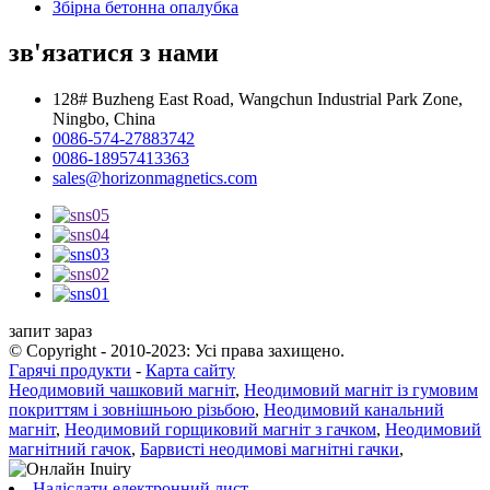
Збірна бетонна опалубка
зв'язатися з нами
128# Buzheng East Road, Wangchun Industrial Park Zone,
Ningbo, China
0086-574-27883742
0086-18957413363
sales@horizonmagnetics.com
запит зараз
© Copyright - 2010-2023: Усі права захищено.
Гарячі продукти
-
Карта сайту
Неодимовий чашковий магніт
,
Неодимовий магніт із гумовим
покриттям і зовнішньою різьбою
,
Неодимовий канальний
магніт
,
Неодимовий горщиковий магніт з гачком
,
Неодимовий
магнітний гачок
,
Барвисті неодимові магнітні гачки
,
Надіслати електронний лист