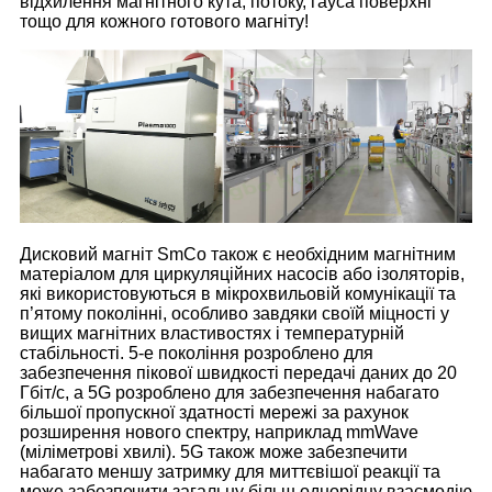
відхилення магнітного кута, потоку, гауса поверхні
тощо для кожного готового магніту!
Дисковий магніт SmCo також є необхідним магнітним
матеріалом для циркуляційних насосів або ізоляторів,
які використовуються в мікрохвильовій комунікації та
п’ятому поколінні, особливо завдяки своїй міцності у
вищих магнітних властивостях і температурній
стабільності. 5-е покоління розроблено для
забезпечення пікової швидкості передачі даних до 20
Гбіт/с, а 5G розроблено для забезпечення набагато
більшої пропускної здатності мережі за рахунок
розширення нового спектру, наприклад mmWave
(міліметрові хвилі). 5G також може забезпечити
набагато меншу затримку для миттєвішої реакції та
може забезпечити загальну більш однорідну взаємодію